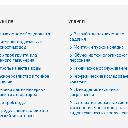
УКЦИЯ
УСЛУГИ
физическое оборудование
Разработка технического
задания
иторинг подземных и
хностных вод
Монтаж и пуско-наладка
р проб грунта, ила,
Обучение технологическо
нного газа, керна
персонала
троль качества воды
Техническое обслуживание
ьское хозяйство и точное
Геофизические исследован
еделие
скважин
ановки для инженерных
Ликвидация нефтяных
аний и отбора проб
загрязнений
ор проб воды
Автоматизированные сист
диагностического контроля
пределённый волоконно-
гидротехнических сооружен
еский мониторинг