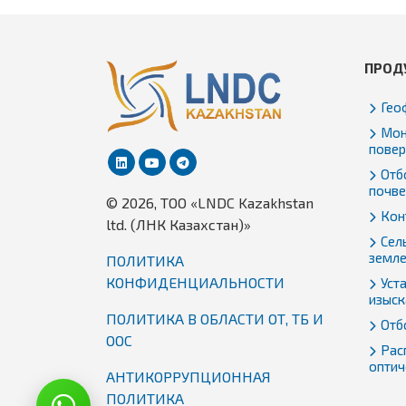
ПРОД
Гео
Мон
повер
Отбо
почве
© 2026, TОО «LNDC Kazakhstan
Кон
ltd. (ЛНК Казахстан)»
Сел
земл
ПОЛИТИКА
КОНФИДЕНЦИАЛЬНОСТИ
Уст
изыск
ПОЛИТИКА В ОБЛАСТИ ОТ, ТБ И
Отб
ООС
Рас
оптич
АНТИКОРРУПЦИОННАЯ
ПОЛИТИКА