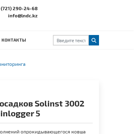
 (721) 290-24-68
info@lndc.kz
Поиск
КОНТАКТЫ
ониторинга
осадков Solinst 3002
inlogger 5
аполнений опрокидывающегося ковша