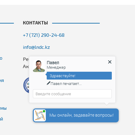
КОНТАКТЫ
+7 (721) 290-24-68
info@lndc.kz
го
Республика Казахстан, ЗКО, г.
Павел
Аксай, 7 микрорайон, 1П, оф. 2/5
Менеджер
Здравствуйте!
ия
Павел
печатает...
емы
Мы онлайн, задавайте вопросы!
ий