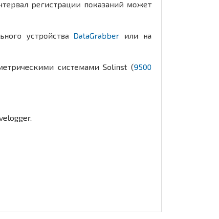
Интервал регистрации показаний может
льного устройства
DataGrabber
или на
метрическими системами Solinst (
9500
elogger.