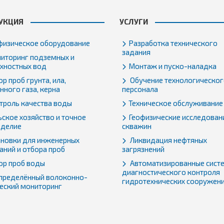
УКЦИЯ
УСЛУГИ
физическое оборудование
Разработка технического
задания
иторинг подземных и
хностных вод
Монтаж и пуско-наладка
р проб грунта, ила,
Обучение технологическо
нного газа, керна
персонала
троль качества воды
Техническое обслуживание
ьское хозяйство и точное
Геофизические исследован
еделие
скважин
ановки для инженерных
Ликвидация нефтяных
аний и отбора проб
загрязнений
ор проб воды
Автоматизированные сист
диагностического контроля
пределённый волоконно-
гидротехнических сооружен
еский мониторинг