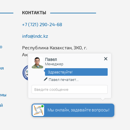
КОНТАКТЫ
+7 (721) 290-24-68
info@lndc.kz
го
Республика Казахстан, ЗКО, г.
Аксай, 7 микрорайон, 1П, оф. 2/5
Павел
Менеджер
ия
Здравствуйте!
Павел
печатает...
емы
ий
Мы онлайн, задавайте вопросы!