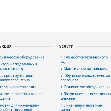
УКЦИЯ
УСЛУГИ
физическое оборудование
Разработка технического
задания
иторинг подземных и
хностных вод
Монтаж и пуско-наладка
р проб грунта, ила,
Обучение технологическо
нного газа, керна
персонала
троль качества воды
Техническое обслуживание
ьское хозяйство и точное
Геофизические исследован
еделие
скважин
ановки для инженерных
Ликвидация нефтяных
аний и отбора проб
загрязнений