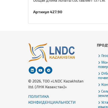
Общая длина лопаты составляет 137 см.
Артикул
427.90
ПРОД
Гео
Мон
повер
Отбо
почве
© 2026, TОО «LNDC Kazakhstan
Кон
ltd. (ЛНК Казахстан)»
Сел
земл
ПОЛИТИКА
КОНФИДЕНЦИАЛЬНОСТИ
Уст
изыск