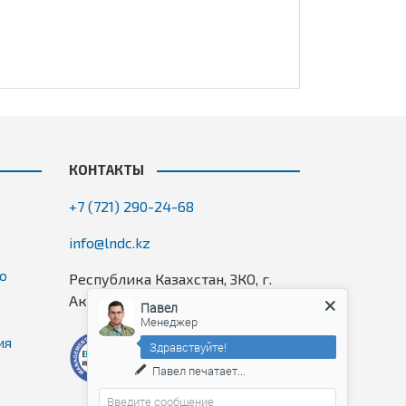
КОНТАКТЫ
+7 (721) 290-24-68
info@lndc.kz
го
Республика Казахстан, ЗКО, г.
Аксай, 7 микрорайон, 1П, оф. 2/5
Павел
Менеджер
ия
Здравствуйте!
Павел
печатает...