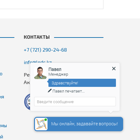
КОНТАКТЫ
+7 (721) 290-24-68
info@lndc.kz
Павел
го
Менеджер
Республика Казахстан, ЗКО, г.
Аксай, 7 микрорайон, 1П, оф. 2/5
Здравствуйте!
Павел
печатает...
ия
Мы онлайн, задавайте вопросы!
емы
ий