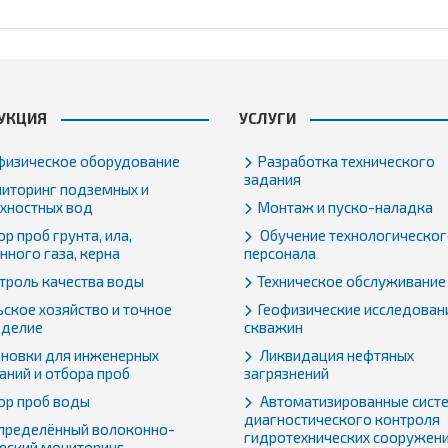
УКЦИЯ
УСЛУГИ
физическое оборудование
Разработка технического
задания
иторинг подземных и
хностных вод
Монтаж и пуско-наладка
р проб грунта, ила,
Обучение технологическо
нного газа, керна
персонала
троль качества воды
Техническое обслуживание
ьское хозяйство и точное
Геофизические исследован
еделие
скважин
ановки для инженерных
Ликвидация нефтяных
аний и отбора проб
загрязнений
ор проб воды
Автоматизированные сист
диагностического контроля
пределённый волоконно-
гидротехнических сооружен
еский мониторинг