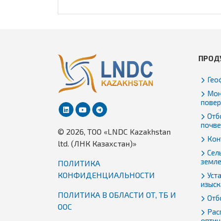
ПРОД
Гео
Мон
повер
Отбо
почве
© 2026, TОО «LNDC Kazakhstan
Кон
ltd. (ЛНК Казахстан)»
Сел
земл
ПОЛИТИКА
КОНФИДЕНЦИАЛЬНОСТИ
Уст
изыск
ПОЛИТИКА В ОБЛАСТИ ОТ, ТБ И
Отб
ООС
Рас
оптич