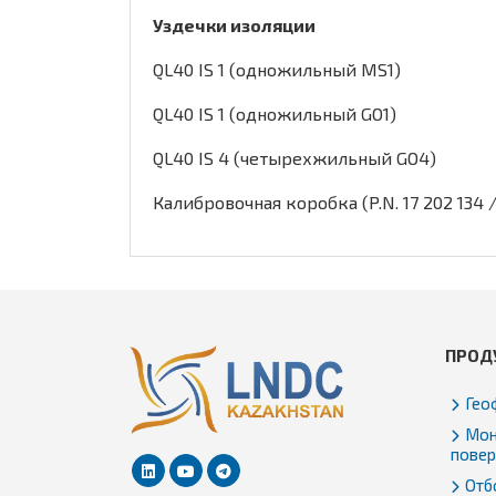
Уздечки изоляции
QL40 IS 1 (одножильный MS1)
QL40 IS 1 (одножильный GO1)
QL40 IS 4 (четырехжильный GO4)
Калибровочная коробка (P.N. 17 202 134 
ПРОД
Гео
Мон
повер
Отбо