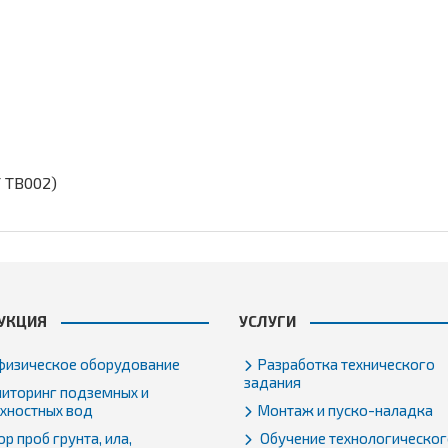
/ TB002)
УКЦИЯ
УСЛУГИ
физическое оборудование
Разработка технического
задания
иторинг подземных и
хностных вод
Монтаж и пуско-наладка
р проб грунта, ила,
Обучение технологическо